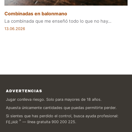
Combinadas en balonmano
La combinada que me enseñó todo lo que no hay...
13.06.2026
ADVERTENCIAS
Jugar conlleva riesgo. Solo para mayores de 18 años.
Apuesta únicamente cantidades que puedas permitirte perder.
Si sientes que has perdido el control, busca ayuda profesional:
FEJAR
— línea gratuita 900 200 225.