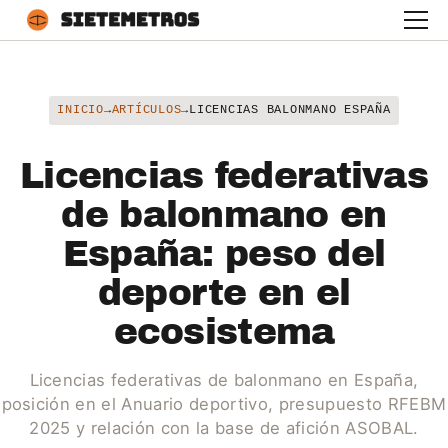
INICIO
→
ARTÍCULOS
→
LICENCIAS BALONMANO ESPAÑA
Licencias federativas
de balonmano en
España: peso del
deporte en el
ecosistema
Licencias federativas de balonmano en España,
posición en el Anuario deportivo, presupuesto RFEBM
2025 y relación con la base de afición ASOBAL.