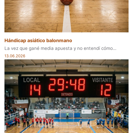
Hándicap asiático balonmano
La vez que gané media apuesta y no entendí cómo...
13.06.2026