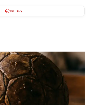
18+ Only
18+