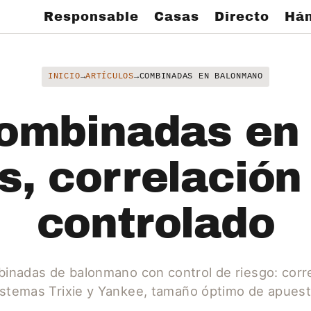
Responsable
Casas
Directo
Hán
INICIO
→
ARTÍCULOS
→
COMBINADAS EN BALONMANO
ombinadas en
, correlación
controlado
inadas de balonmano con control de riesgo: corr
istemas Trixie y Yankee, tamaño óptimo de apuest