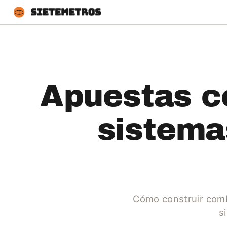
Apuestas c
sistemas
Cómo construir comb
s