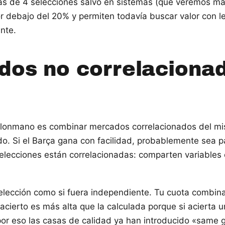
s de 4 selecciones salvo en sistemas (que veremos más
debajo del 20% y permiten todavía buscar valor con lec
nte.
os no correlacionado
nmano es combinar mercados correlacionados del mism
o. Si el Barça gana con facilidad, probablemente sea par
lecciones están correlacionadas: comparten variables o
elección como si fuera independiente. Tu cuota combinad
 acierto es más alta que la calculada porque si acierta 
por eso las casas de calidad ya han introducido «same