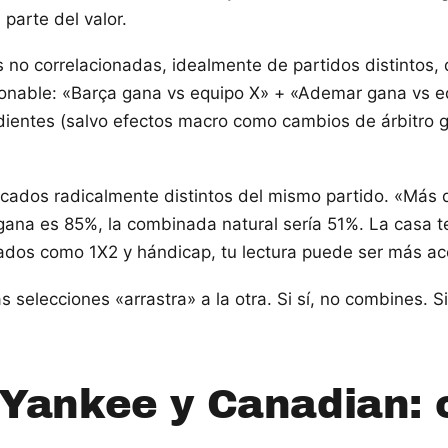
parte del valor.
 no correlacionadas, idealmente de partidos distintos,
onable: «Barça gana vs equipo X» + «Ademar gana vs eq
entes (salvo efectos macro como cambios de árbitro ge
ados radicalmente distintos del mismo partido. «Más de
 gana es 85%, la combinada natural sería 51%. La casa t
ados como 1X2 y hándicap, tu lectura puede ser más ac
as selecciones «arrastra» a la otra. Si sí, no combines. 
 Yankee y Canadian: