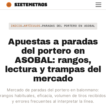
INICIO
→
ARTÍCULOS
→
PARADAS DEL PORTERO EN ASOBAL
Apuestas a paradas
del portero en
ASOBAL: rangos,
lectura y trampas del
mercado
Mercado de paradas del portero en balonmano:
rangos habituales, eficacia, volumen de tiros recibidos
y errores frecuentes al interpretar la línea.