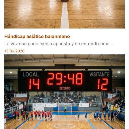
Hándicap asiático balonmano
La vez que gané media apuesta y no entendí cómo...
13.06.2026