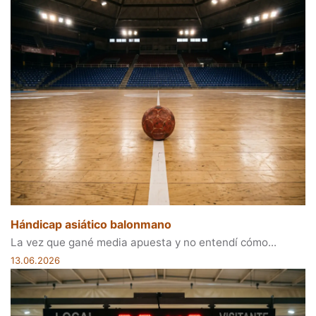
Hándicap asiático balonmano
La vez que gané media apuesta y no entendí cómo...
13.06.2026