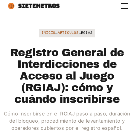
INICIO
→
ARTÍCULOS
→
RGIAJ
Registro General de
Interdicciones de
Acceso al Juego
(RGIAJ): cómo y
cuándo inscribirse
Cómo inscribirse en el RGIAJ paso a paso, duración
del bloqueo, procedimiento de levantamiento y
operadores cubiertos por el registro español.