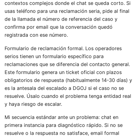
contextos complejos donde el chat se queda corto. Si
usas teléfono para una reclamación seria, pide al final
de la llamada el número de referencia del caso y
confirma por email que la conversación quedó
registrada con ese número.
Formulario de reclamación formal. Los operadores
serios tienen un formulario específico para
reclamaciones que se diferencia del contacto general.
Este formulario genera un ticket oficial con plazos
obligatorios de respuesta (habitualmente 14-30 días) y
es la antesala del escalado a DGOJ si el caso no se
resuelve. Úsalo cuando el problema tenga entidad real
y haya riesgo de escalar.
Mi secuencia estándar ante un problema: chat en
primera instancia para diagnóstico rápido. Si no se
resuelve o la respuesta no satisface, email formal