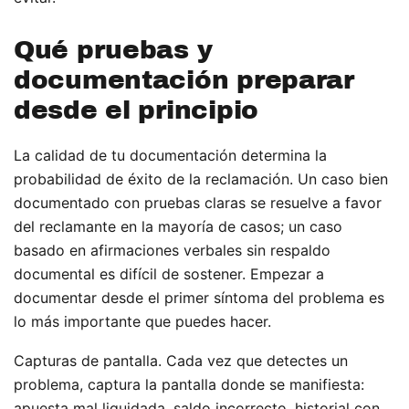
Qué pruebas y
documentación preparar
desde el principio
La calidad de tu documentación determina la
probabilidad de éxito de la reclamación. Un caso bien
documentado con pruebas claras se resuelve a favor
del reclamante en la mayoría de casos; un caso
basado en afirmaciones verbales sin respaldo
documental es difícil de sostener. Empezar a
documentar desde el primer síntoma del problema es
lo más importante que puedes hacer.
Capturas de pantalla. Cada vez que detectes un
problema, captura la pantalla donde se manifiesta:
apuesta mal liquidada, saldo incorrecto, historial con