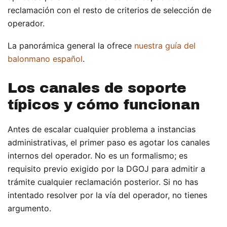
reclamación con el resto de criterios de selección de
operador.
La panorámica general la ofrece
nuestra guía del
balonmano español
.
Los canales de soporte
típicos y cómo funcionan
Antes de escalar cualquier problema a instancias
administrativas, el primer paso es agotar los canales
internos del operador. No es un formalismo; es
requisito previo exigido por la DGOJ para admitir a
trámite cualquier reclamación posterior. Si no has
intentado resolver por la vía del operador, no tienes
argumento.