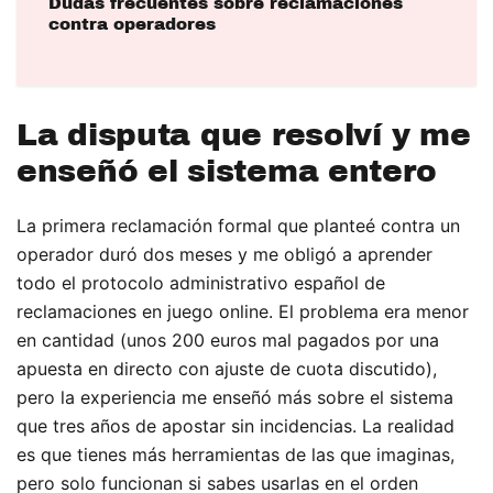
Dudas frecuentes sobre reclamaciones
contra operadores
La disputa que resolví y me
enseñó el sistema entero
La primera reclamación formal que planteé contra un
operador duró dos meses y me obligó a aprender
todo el protocolo administrativo español de
reclamaciones en juego online. El problema era menor
en cantidad (unos 200 euros mal pagados por una
apuesta en directo con ajuste de cuota discutido),
pero la experiencia me enseñó más sobre el sistema
que tres años de apostar sin incidencias. La realidad
es que tienes más herramientas de las que imaginas,
pero solo funcionan si sabes usarlas en el orden