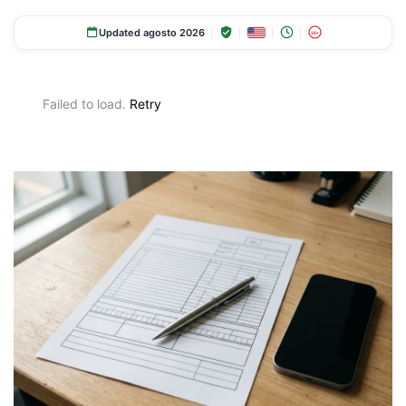
Updated agosto 2026
18+
Failed to load.
Retry