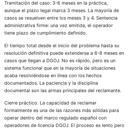
Tramitación del caso: 3-6 meses en la práctica,
aunque el plazo legal marca 3 meses. La mayoría de
casos se resuelven entre los meses 3 y 4. Sentencia
administrativa firme: una vez emitida, el operador
tiene plazo de cumplimiento definido.
El tiempo total desde el inicio del problema hasta su
resolución definitiva puede extenderse a 6-8 meses en
casos que llegan a DGOJ. No es rápido, pero es un
sistema funcional que en la mayoría de situaciones
acaba resolviéndose en línea con los hechos
documentados. La paciencia y la disciplina
documental son las armas principales del reclamante.
Cierre práctico. La capacidad de reclamar
formalmente es una de las razones más sólidas para
operar dentro del marco regulado español con
operadores de licencia DGOJ. El proceso es lento pero