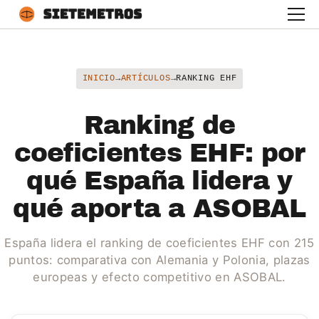
INICIO
→
ARTÍCULOS
→
RANKING EHF
Ranking de
coeficientes EHF: por
qué España lidera y
qué aporta a ASOBAL
España lidera el ranking de coeficientes EHF con 215
puntos: comparativa con Alemania y Polonia, plazas
europeas y efecto competitivo en ASOBAL.