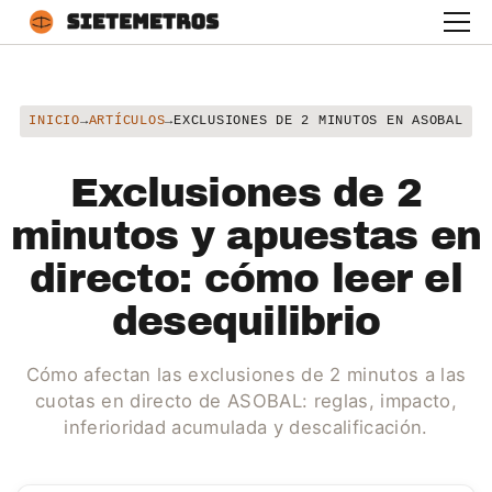
INICIO
→
ARTÍCULOS
→
EXCLUSIONES DE 2 MINUTOS EN ASOBAL
Exclusiones de 2
minutos y apuestas en
directo: cómo leer el
desequilibrio
Cómo afectan las exclusiones de 2 minutos a las
cuotas en directo de ASOBAL: reglas, impacto,
inferioridad acumulada y descalificación.